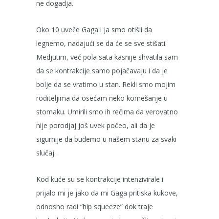
ne dogadja.
Oko 10 uveče Gaga i ja smo otišli da
legnemo, nadajući se da će se sve stišati.
Medjutim, već pola sata kasnije shvatila sam
da se kontrakcije samo pojačavaju i da je
bolje da se vratimo u stan. Rekli smo mojim
roditeljima da osećam neko komešanje u
stomaku. Umirili smo ih rečima da verovatno
nije porodjaj još uvek počeo, ali da je
sigurnije da budemo u našem stanu za svaki
slučaj.
Kod kuće su se kontrakcije intenzivirale i
prijalo mi je jako da mi Gaga pritiska kukove,
odnosno radi “hip squeeze” dok traje