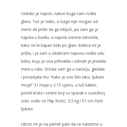
Usledio je napon, nakon koga sam rodila
glavu. Tuš je radio, a Gaga nije mogao od
mene da priđe da ga isključi, pa sam ga ja
napola u bunilu, a napola svesna zatvorila,
kako ne bi kapao bebi po glavi. Babica mi je
prišla, i ja sam u sledećem naponu rodila celu
bebu, koju je ona prihvatila i odmah je predala
meni u ruke. Držala sam ga u naručju, gledala
i ponavljala mu “Kako je ovo bilo lako, ljubavi
moja!” 31.maja u 2:15 ujutru, u tuš kabini,
pored brata i sestre koji su spavali u susednoj
sobi, rodio se Filip Krstić, 3,5 kg i 51 cm čiste
ljubavi.
Ubrzo mi je na pamet palo da se nalazimo u