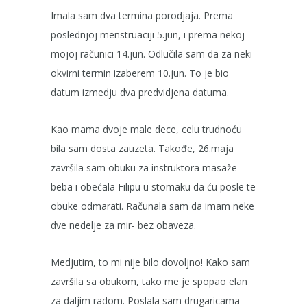
Imala sam dva termina porodjaja. Prema
poslednjoj menstruaciji 5.jun, i prema nekoj
mojoj računici 14.jun. Odlučila sam da za neki
okvirni termin izaberem 10.jun. To je bio
datum izmedju dva predvidjena datuma.
Kao mama dvoje male dece, celu trudnoću
bila sam dosta zauzeta. Takođe, 26.maja
završila sam obuku za instruktora masaže
beba i obećala Filipu u stomaku da ću posle te
obuke odmarati. Računala sam da imam neke
dve nedelje za mir- bez obaveza.
Medjutim, to mi nije bilo dovoljno! Kako sam
završila sa obukom, tako me je spopao elan
za daljim radom. Poslala sam drugaricama