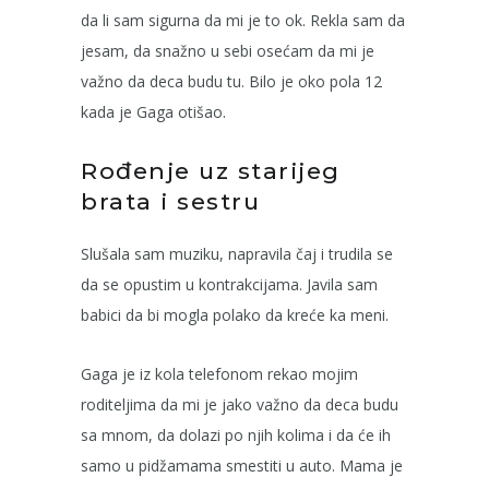
da li sam sigurna da mi je to ok. Rekla sam da
jesam, da snažno u sebi osećam da mi je
važno da deca budu tu. Bilo je oko pola 12
kada je Gaga otišao.
Rođenje uz starijeg
brata i sestru
Slušala sam muziku, napravila čaj i trudila se
da se opustim u kontrakcijama. Javila sam
babici da bi mogla polako da kreće ka meni.
Gaga je iz kola telefonom rekao mojim
roditeljima da mi je jako važno da deca budu
sa mnom, da dolazi po njih kolima i da će ih
samo u pidžamama smestiti u auto. Mama je