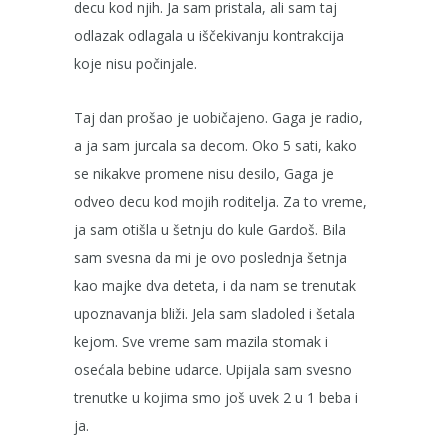
decu kod njih. Ja sam pristala, ali sam taj
odlazak odlagala u iščekivanju kontrakcija
koje nisu počinjale.
Taj dan prošao je uobičajeno. Gaga je radio,
a ja sam jurcala sa decom. Oko 5 sati, kako
se nikakve promene nisu desilo, Gaga je
odveo decu kod mojih roditelja. Za to vreme,
ja sam otišla u šetnju do kule Gardoš. Bila
sam svesna da mi je ovo poslednja šetnja
kao majke dva deteta, i da nam se trenutak
upoznavanja bliži. Jela sam sladoled i šetala
kejom. Sve vreme sam mazila stomak i
osećala bebine udarce. Upijala sam svesno
trenutke u kojima smo još uvek 2 u 1 beba i
ja.