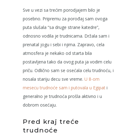
Sve u vezi sa trećim porodjajem bilo je
posebno. Pripremu za porođaj sam ovoga
puta slušala “sa druge strane katedre”,
odnosno vodila je trudnicama. Držala sam i
prenatal jogu i sebi i njima. Zapravo, cela
atmosfera je nekako od starta bila
postavljena tako da ovog puta ja vodim celu
priču.
Odlično sam se osećala celu trudnoću, i
nosala stariju decu sve vreme.
U 8-om
mesecu trudnoće sam i putovala u Egipat
i
generalno je trudnoća prošla aktivno i u
dobrom osećaju.
Pred kraj treće
trudnoće