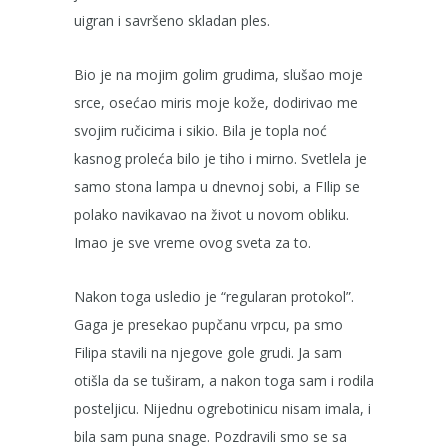
uigran i savršeno skladan ples.
Bio je na mojim golim grudima, slušao moje
srce, osećao miris moje kože, dodirivao me
svojim ručicima i sikio. Bila je topla noć
kasnog proleća bilo je tiho i mirno. Svetlela je
samo stona lampa u dnevnoj sobi, a FIlip se
polako navikavao na život u novom obliku.
Imao je sve vreme ovog sveta za to.
Nakon toga usledio je “regularan protokol”.
Gaga je presekao pupčanu vrpcu, pa smo
Filipa stavili na njegove gole grudi. Ja sam
otišla da se tuširam, a nakon toga sam i rodila
posteljicu. Nijednu ogrebotinicu nisam imala, i
bila sam puna snage. Pozdravili smo se sa