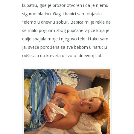
kupatilu, gde je prozor otvoren i da je njemu
sigurno hladno. Gagi i babici sam objavila
“Idemo u dnevnu sobu!”. Babica mi je rekla da
se malo pogurim zbog pupčane vrpce koja je i
dalje spajala moje i njegovo telo. I tako sam
ja, sveže porođena sa sve bebom u naručju
odšetala do kreveta u svojoj dnevnoj sobi.