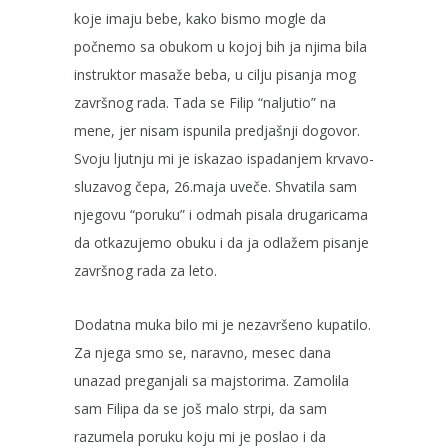
koje imaju bebe, kako bismo mogle da
počnemo sa obukom u kojoj bih ja njima bila
instruktor masaže beba, u cilju pisanja mog
završnog rada. Tada se Filip “naljutio” na
mene, jer nisam ispunila predjašnji dogovor.
Svoju ljutnju mi je iskazao ispadanjem krvavo-
sluzavog čepa, 26.maja uveče. Shvatila sam
njegovu “poruku” i odmah pisala drugaricama
da otkazujemo obuku i da ja odlažem pisanje
završnog rada za leto.
Dodatna muka bilo mi je nezavršeno kupatilo.
Za njega smo se, naravno, mesec dana
unazad preganjali sa majstorima. Zamolila
sam Filipa da se još malo strpi, da sam
razumela poruku koju mi je poslao i da