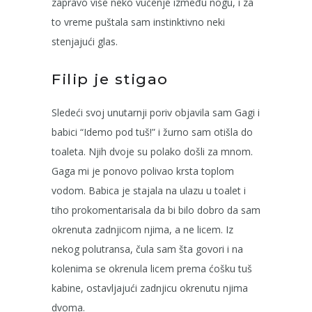
zapravo više neko vučenje između nogu, i za
to vreme puštala sam instinktivno neki
stenjajući glas.
Filip je stigao
Sledeći svoj unutarnji poriv objavila sam Gagi i
babici “Idemo pod tuš!” i žurno sam otišla do
toaleta. Njih dvoje su polako došli za mnom.
Gaga mi je ponovo polivao krsta toplom
vodom. Babica je stajala na ulazu u toalet i
tiho prokomentarisala da bi bilo dobro da sam
okrenuta zadnjicom njima, a ne licem. Iz
nekog polutransa, čula sam šta govori i na
kolenima se okrenula licem prema ćošku tuš
kabine, ostavljajući zadnjicu okrenutu njima
dvoma.