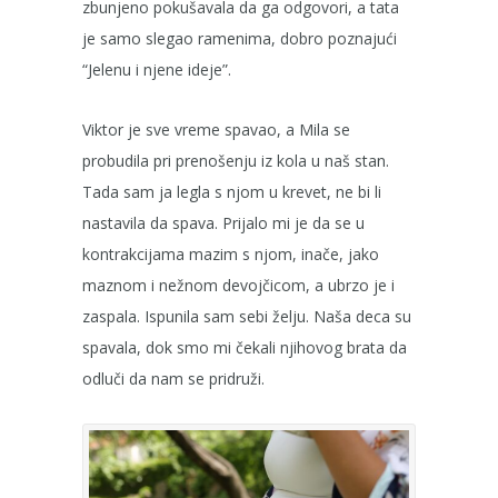
zbunjeno pokušavala da ga odgovori, a tata
je samo slegao ramenima, dobro poznajući
“Jelenu i njene ideje”.
Viktor je sve vreme spavao, a Mila se
probudila pri prenošenju iz kola u naš stan.
Tada sam ja legla s njom u krevet, ne bi li
nastavila da spava. Prijalo mi je da se u
kontrakcijama mazim s njom, inače, jako
maznom i nežnom devojčicom, a ubrzo je i
zaspala. Ispunila sam sebi želju. Naša deca su
spavala, dok smo mi čekali njihovog brata da
odluči da nam se pridruži.