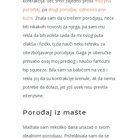
kontrakcija. Već smo zajedno prošli
moj prvi
porodjaj,
pa
drugi porodjaj- odnosno prvi
kućni.
Znala sam da u trećem porodjaju, neće
biti nikakvih novosti za njega, pa sam mu
rekla da bih volela sada da mi ovog puta
olakša i fizički, tj.da nauči neku tehniku za
obezboljavanje porodjaja. Gaga je oberučke
prihvatio ovaj moj predlog i naučio
famozni
hip squeeze. Bila sam sa babicom na vezi i
rekla joj da su kontrakcije krenule, ali da nema
potrebe da dolazi, jer još uvek nisu previše
intenzivne.
Porođaj iz mašte
Maštala sam nekoliko dana unazad o svom
idealnom porodjaju. Priželjkivala sam da se