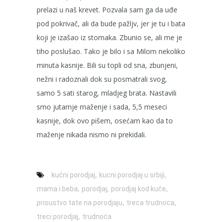
prelazi u naš krevet. Pozvala sam ga da uđe
pod pokrivač, ali da bude pažljv, jer je tu i bata
koji je izašao iz stomaka. Zbunio se, ali me je
tiho poslušao. Tako je bilo i sa Milom nekoliko
minuta kasnije. Bili su topli od sna, zbunjeni,
nežni i radoznali dok su posmatrali svog,
samo 5 sati starog, mladjeg brata. Nastavili
smo jutarnje maženje i sada, 5,5 meseci
kasnije, dok ovo pišem, osećam kao da to
maženje nikada nismo ni prekidali.
,
,
kućni porodjaj
kucni porodjaj u srbiji
,
,
,
mama i beba
porodjaj
porodjaj kod kuće
,
,
prisustvo tate na porodjaju
treca trudnoca
,
treci porodjaj
trudnoća