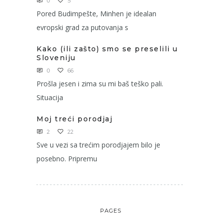
0
5
Pored Budimpešte, Minhen je idealan
evropski grad za putovanja s
Kako (ili zašto) smo se preselili u
Sloveniju
0
66
Prošla jesen i zima su mi baš teško pali.
Situacija
Moj treći porodjaj
2
22
Sve u vezi sa trećim porodjajem bilo je
posebno. Pripremu
PAGES