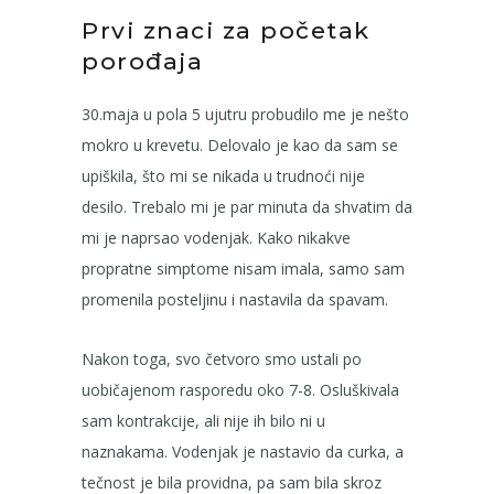
Prvi znaci za početak
porođaja
30.maja u pola 5 ujutru probudilo me je nešto
mokro u krevetu. Delovalo je kao da sam se
upiškila, što mi se nikada u trudnoći nije
desilo. Trebalo mi je par minuta da shvatim da
mi je naprsao vodenjak. Kako nikakve
propratne simptome nisam imala, samo sam
promenila posteljinu i nastavila da spavam.
Nakon toga, svo četvoro smo ustali po
uobičajenom rasporedu oko 7-8. Osluškivala
sam kontrakcije, ali nije ih bilo ni u
naznakama. Vodenjak je nastavio da curka, a
tečnost je bila providna, pa sam bila skroz