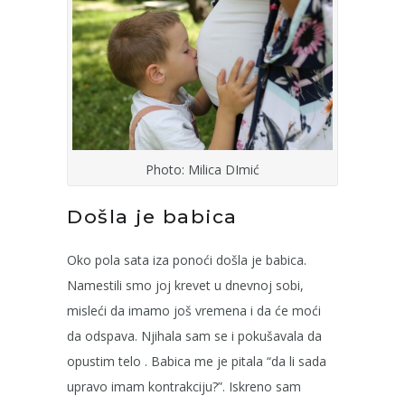
Photo: Milica DImić
Došla je babica
Oko pola sata iza ponoći došla je babica.
Namestili smo joj krevet u dnevnoj sobi,
misleći da imamo još vremena i da će moći
da odspava. Njihala sam se i pokušavala da
opustim telo . Babica me je pitala “da li sada
upravo imam kontrakciju?”. Iskreno sam