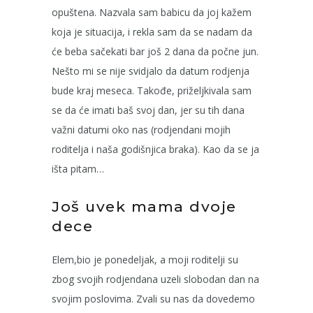
opuštena. Nazvala sam babicu da joj kažem
koja je situacija, i rekla sam da se nadam da
će beba sačekati bar još 2 dana da počne jun.
Nešto mi se nije svidjalo da datum rodjenja
bude kraj meseca. Takođe, priželjkivala sam
se da će imati baš svoj dan, jer su tih dana
važni datumi oko nas (rodjendani mojih
roditelja i naša godišnjica braka). Kao da se ja
išta pitam…
Još uvek mama dvoje
dece
Elem,bio je ponedeljak, a moji roditelji su
zbog svojih rodjendana uzeli slobodan dan na
svojim poslovima. Zvali su nas da dovedemo