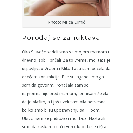
Photo: Milica Dimić
Porođaj se zahuktava
Oko 9 uveče sedeli smo sa mojom mamom u
dnevnoj sobi i pričali. Za to vreme, moj tata je
uspavljivao Viktora i Milu. Tada sam počela da
osećam kontrakcije. Bile su lagane i mogla
sam da govorim. Ponašala sam se
najnormalnije pred mamom, jer nisam želela
da je plašim, a i još uvek sam bila nesvesna
koliko smo blizu upoznavanju sa Filipom.
Ubrzo nam se pridružio i moj tata. Nastavili
smo da ćaskamo u četvoro, kao da se ništa