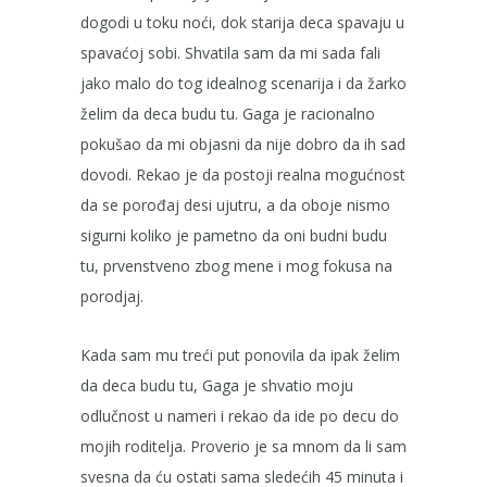
dogodi u toku noći, dok starija deca spavaju u
spavaćoj sobi. Shvatila sam da mi sada fali
jako malo do tog idealnog scenarija i da žarko
želim da deca budu tu. Gaga je racionalno
pokušao da mi objasni da nije dobro da ih sad
dovodi. Rekao je da postoji realna mogućnost
da se porođaj desi ujutru, a da oboje nismo
sigurni koliko je pametno da oni budni budu
tu, prvenstveno zbog mene i mog fokusa na
porodjaj.
Kada sam mu treći put ponovila da ipak želim
da deca budu tu, Gaga je shvatio moju
odlučnost u nameri i rekao da ide po decu do
mojih roditelja. Proverio je sa mnom da li sam
svesna da ću ostati sama sledećih 45 minuta i