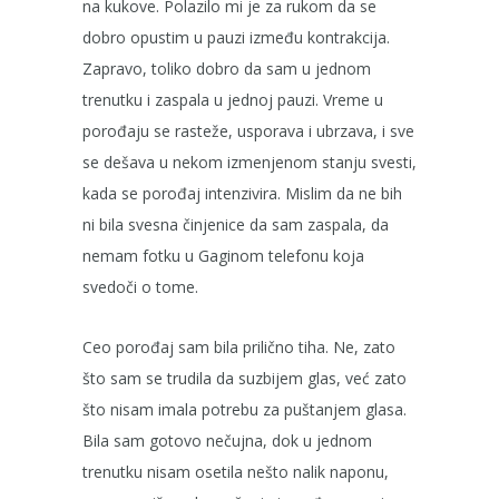
na kukove. Polazilo mi je za rukom da se
dobro opustim u pauzi između kontrakcija.
Zapravo, toliko dobro da sam u jednom
trenutku i zaspala u jednoj pauzi. Vreme u
porođaju se rasteže, usporava i ubrzava, i sve
se dešava u nekom izmenjenom stanju svesti,
kada se porođaj intenzivira. Mislim da ne bih
ni bila svesna činjenice da sam zaspala, da
nemam fotku u Gaginom telefonu koja
svedoči o tome.
Ceo porođaj sam bila prilično tiha. Ne, zato
što sam se trudila da suzbijem glas, već zato
što nisam imala potrebu za puštanjem glasa.
Bila sam gotovo nečujna, dok u jednom
trenutku nisam osetila nešto nalik naponu,