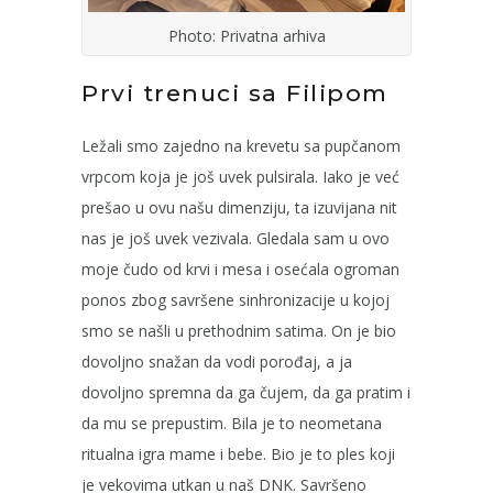
Photo: Privatna arhiva
Prvi trenuci sa Filipom
Ležali smo zajedno na krevetu sa pupčanom
vrpcom koja je još uvek pulsirala. Iako je već
prešao u ovu našu dimenziju, ta izuvijana nit
nas je još uvek vezivala. Gledala sam u ovo
moje čudo od krvi i mesa i osećala ogroman
ponos zbog savršene sinhronizacije u kojoj
smo se našli u prethodnim satima. On je bio
dovoljno snažan da vodi porođaj, a ja
dovoljno spremna da ga čujem, da ga pratim i
da mu se prepustim. Bila je to neometana
ritualna igra mame i bebe. Bio je to ples koji
je vekovima utkan u naš DNK. Savršeno