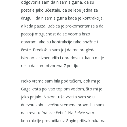
odgovorila sam da nisam sigurna, da su
postale jako učestale, da se lepe jedna za
drugu, i da nisam sigurna kada je kontrakcija,
a kada pauza. Babica je prokomentarisala da
postoji mogućnost da se veoma brzo
otvaram, ako su kontrakcije tako snažne i
česte. Predložila sam joj da me pregleda i
iskreno se iznenadila i obradovala, kada mi je
rekla da sam otvorena 7 prstiju.
Neko vreme sam bila pod tušem, dok mi je
Gaga krsta polivao toplom vodom, što mi je
jako prijalo. Nakon tuša vratila sam se u
dnevnu sobu i većinu vremena provodila sam
na krevetu “na sve četiri”. Najčešće sam
kontrakcije provodila uz Gagin pritisak rukama