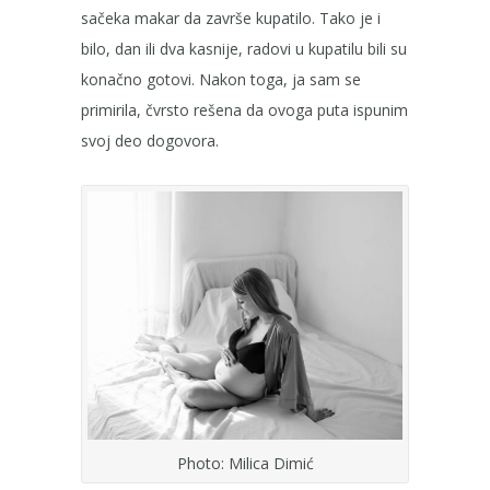
sačeka makar da završe kupatilo. Tako je i
bilo, dan ili dva kasnije, radovi u kupatilu bili su
konačno gotovi. Nakon toga, ja sam se
primirila, čvrsto rešena da ovoga puta ispunim
svoj deo dogovora.
Photo: Milica Dimić