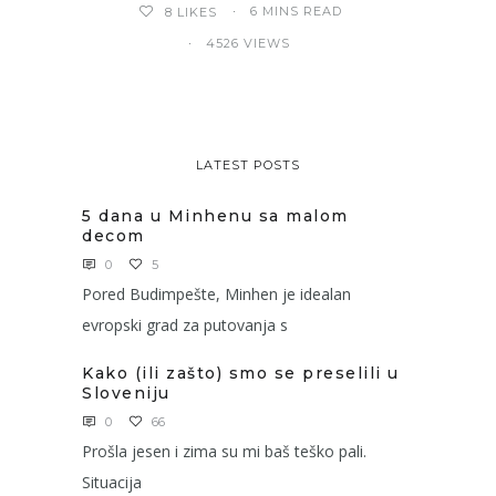
6 MINS READ
8
LIKES
4526 VIEWS
LATEST POSTS
5 dana u Minhenu sa malom
decom
0
5
Pored Budimpešte, Minhen je idealan
evropski grad za putovanja s
Kako (ili zašto) smo se preselili u
Sloveniju
0
66
Prošla jesen i zima su mi baš teško pali.
Situacija