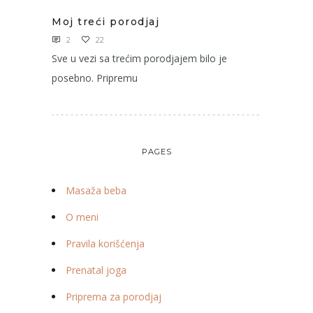
Moj treći porodjaj
2
22
Sve u vezi sa trećim porodjajem bilo je
posebno. Pripremu
PAGES
Masaža beba
O meni
Pravila korišćenja
Prenatal joga
Priprema za porodjaj