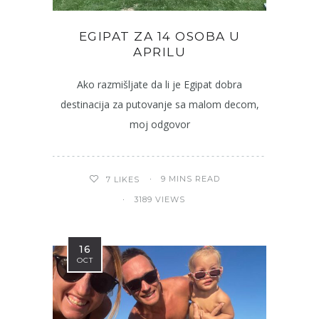
EGIPAT ZA 14 OSOBA U
APRILU
Ako razmišljate da li je Egipat dobra
destinacija za putovanje sa malom decom,
moj odgovor
9 MINS READ
7
LIKES
3189 VIEWS
16
OCT