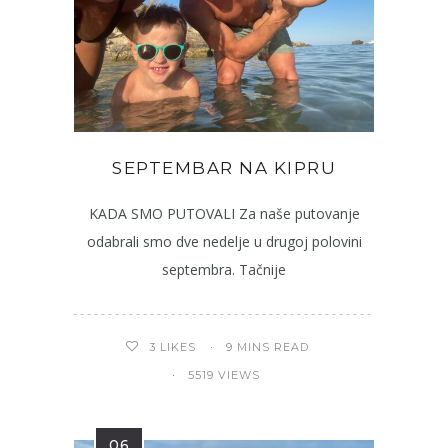
SEPTEMBAR NA KIPRU
KADA SMO PUTOVALI Za naše putovanje
odabrali smo dve nedelje u drugoj polovini
septembra. Tačnije
9 MINS READ
3
LIKES
5519 VIEWS
06